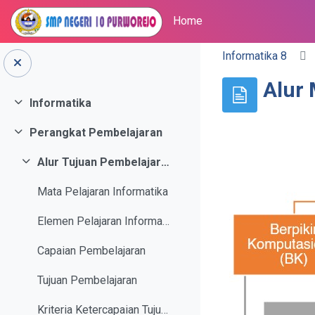
Home
Skip to main content
Informatika 8
Alur 
Informatika
Collapse
Perangkat Pembelajaran
Collapse
Alur Tujuan Pembelajaran
Collapse
Mata Pelajaran Informatika
Elemen Pelajaran Informatika
Capaian Pembelajaran
Tujuan Pembelajaran
Kriteria Ketercapaian Tujuan Pembelajaran