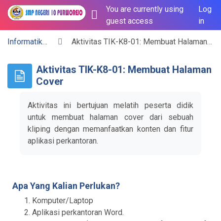
You are currently using
Log
guest access
in
SIDE PANEL
Skip to main content
Informatika 8
Aktivitas TIK-K8-01: Membuat Halaman Cover
Aktivitas TIK-K8-01: Membuat Halaman
Cover
Aktivitas ini bertujuan melatih peserta didik
untuk membuat halaman cover dari sebuah
kliping dengan memanfaatkan konten dan fitur
aplikasi perkantoran.
Apa Yang Kalian Perlukan?
Komputer/Laptop
Aplikasi perkantoran Word.